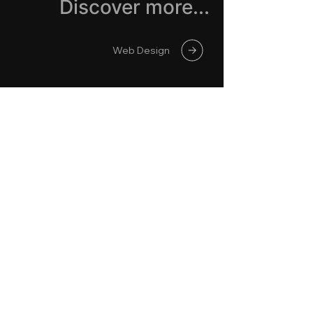
Discover more...
Web Design
TUTTO INIZIA
CON UNA
CONVERSAZIONE
Risveglia l'attenzione, dipingi
l'interesse, genera il desiderio.
Esplora nuove possibilità e
strategie per potenziare il tuo
brand.
Un membro della nostra squadra