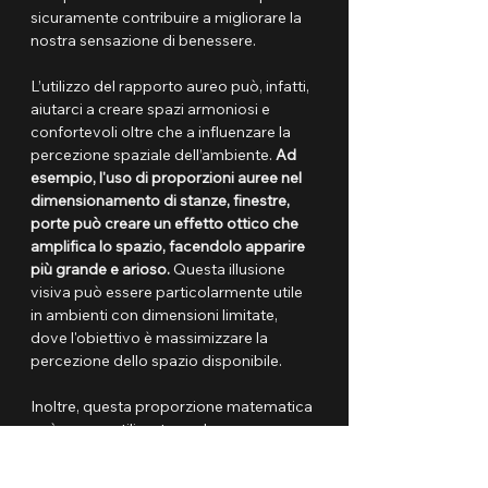
sicuramente contribuire a migliorare la 
nostra sensazione di benessere.
L’utilizzo del rapporto aureo può, infatti, 
aiutarci a creare spazi armoniosi e 
confortevoli oltre che a influenzare la 
percezione spaziale dell’ambiente. 
Ad 
esempio, l'uso di proporzioni auree nel 
dimensionamento di stanze, finestre, 
porte può creare un effetto ottico che 
amplifica lo spazio, facendolo apparire 
più grande e arioso.
 Questa illusione 
visiva può essere particolarmente utile 
in ambienti con dimensioni limitate, 
dove l'obiettivo è massimizzare la 
percezione dello spazio disponibile. 
Inoltre, questa proporzione matematica 
può essere utilizzata anche per 
ottimizzare il flusso e la funzionalità 
degli spazi abitativi, garantendo che 